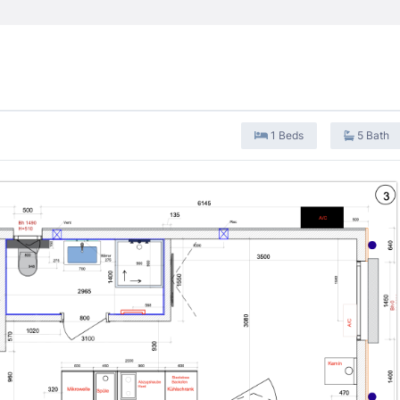
1 Beds
5 Bath