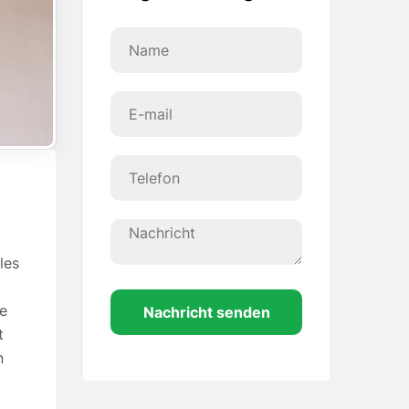
les
le
Nachricht senden
t
n