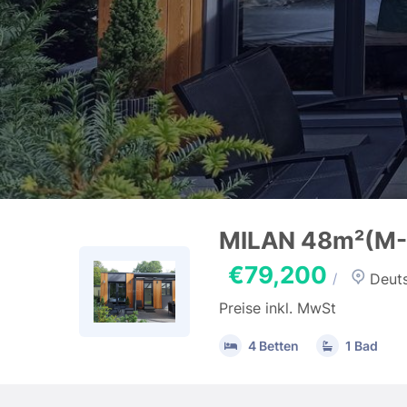
MILAN 48m²(M-
€79,200
Deuts
/
Preise inkl. MwSt
4 Betten
1 Bad