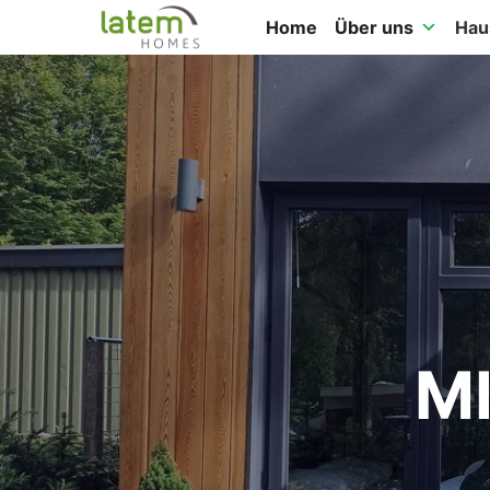
Home
Über uns
Hau
M