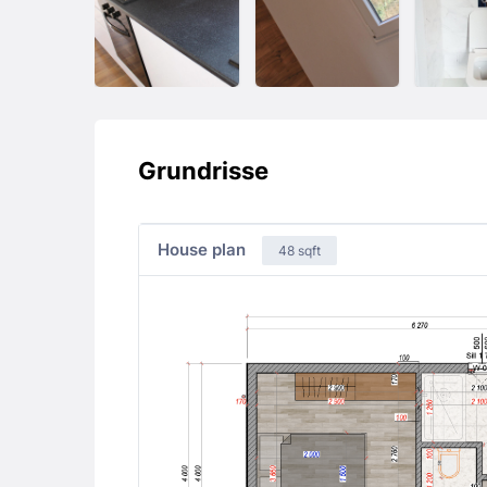
Grundrisse
House plan
48 sqft