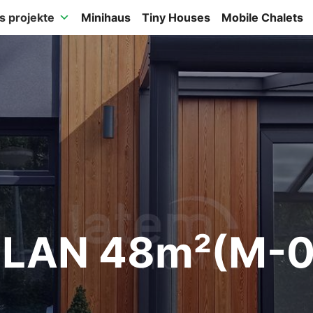
s projekte
Minihaus
Tiny Houses
Mobile Chalets
ILAN 48m²(M-0